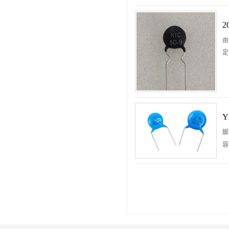
由
定
脚
容