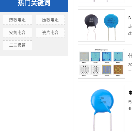
热门关键词
热敏电阻
压敏电阻
热
安规电容
瓷片电容
改
二三极管
2
工
答
上涨
电
业