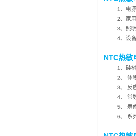
1、电源类
2、家用类
3、照明类
4、设备类
NTC热
1、硅树
2、 体积
3、 反应
4、 常数
5、 寿命
6、 系列
NTC热