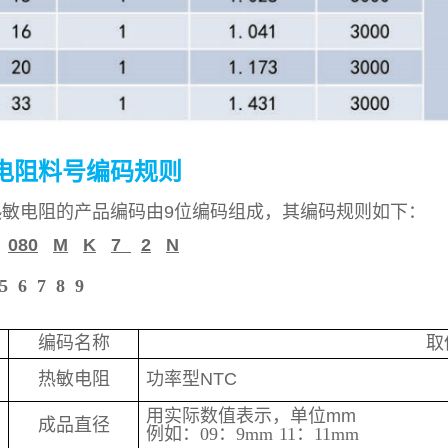
敏电阻料号编码规则
热敏电阻的产品编码由9位编码组成，其编码规则如下：
080
M
K
7
2
N
5 6 7 8 9
明
编码名称
取
热敏电阻
功率型NTC
用实际数值表示，单位mm
成品直径
例如
：
09
：
9mm
11
：
11mm