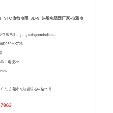
_NTC热敏电阻_8D-9_热敏电阻器厂家-柏雅电
电阻 gongluxingremindianzu
9D080MK72N
脂
8欧，电流2A
9mm
 广东 东莞市东坑镇骏达中路25号
27963