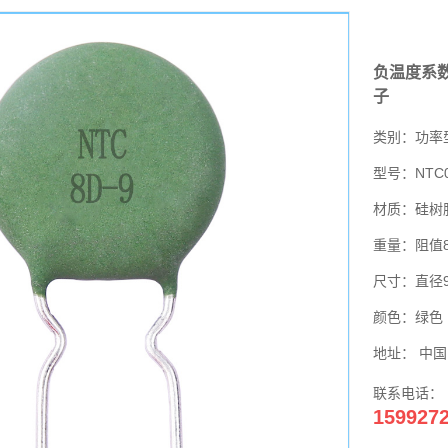
负温度系数
子
类别：功率型热敏
型号：NTC0
材质：硅树
重量：阻值
尺寸：直径
颜色：绿色
地址： 中国
联系电话：
159927