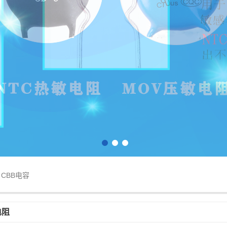
1
2
3
CBB电容
电阻