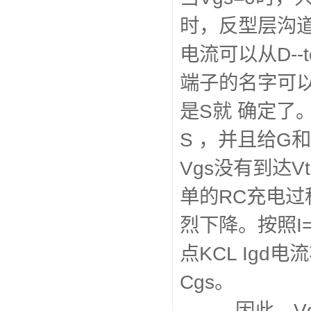
时，反型层沟道
电流可以从D--t
端子的名字可以
是S就 确定了
S ，并且给G
Vgs没有到达
单的RC充电过
烈下降。按照I=
点KCL Ig
Cgs。
因此，Vgs出