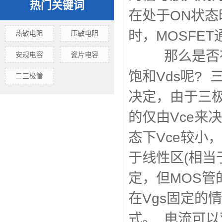
热门关键词
在处于ON状态
时，MOSFET
热敏电阻
压敏电阻
那么是否存在
安规电容
瓷片电容
饱和Vds呢? 
二三极管
决定，由于三极
的仅由Vce来
态下Vce较小
于线性区(相当
定，但MOS管
在Vgs固定的
式。 电流可以