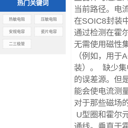
热门关键词
当前路径。电
在SOIC8封
热敏电阻
压敏电阻
通过检测在霍
安规电容
瓷片电容
无需使用磁性
二三极管
（例如，用于ACS
装）。 缺少集
的误差源。但是
能会使电流测
对于那些磁场
U型圈和霍尔
通线。垂直于