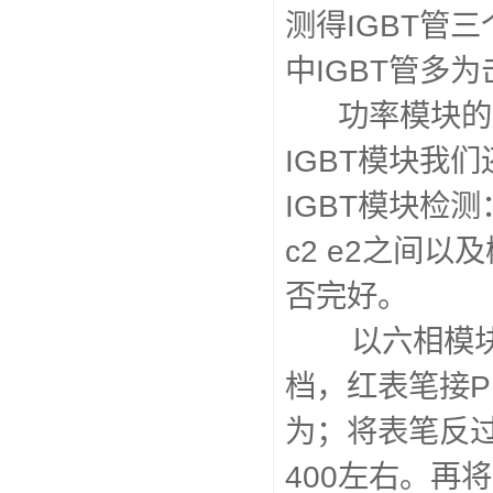
测得IGBT管
中IGBT管
功率模块的好
IGBT模块我
IGBT模块检测
c2 e2之间
否完好。
以六相模块为
档，红表笔接P
为；将表笔反
400左右。再