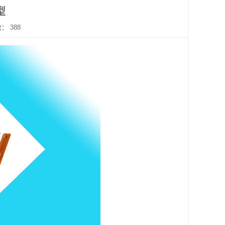
型
数：
388