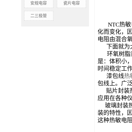
安规电容
瓷片电容
二三极管
NTC热敏
化而变化，
电阻由混合
下面就为大
环氧树脂
是：体积小
时间稳定工
漆包线
热
包线上。广
贴片封装热
应用在各种
玻璃封装热
装的特性，
这种热敏电